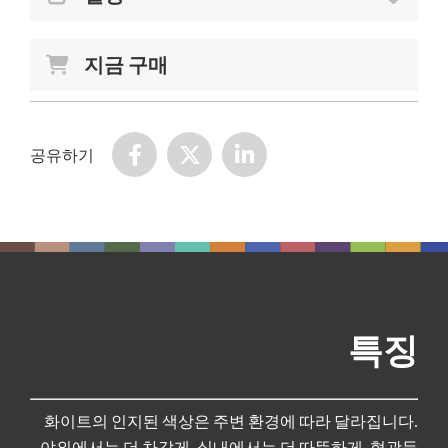
지금 구매
ColorChecker Gray Balance는 가장 큰 크기의 그레
이 밸런스 카드로, ColorChecker Classic 타겟과 동
일한 크기(215.9 x 279.4mm)입니다.
공유하기
ColorChecker Gray Balance 카드를 반사형 스팟 노
출 측정에 사용하면 이미지가 가능한 한 정확하게
노출된다는 확신을 가질 수 있습니다. 이 카드는 표
준 24패치 ColorChecker에 포함된 18% 그레이 참조
사각형의 대형 버전입니다. 그레이는 과학적으로
설계되어 모든 조명 조건에서 스펙트럼 중립성을
제공하며, 빨강·파랑·초록을 동일하게 반사합니다.
특징
ColorChecker Gray Balance 타겟 활용 분야:
디지털 사진:
노출 측정 및 그레이 밸런스. 디지털
화이트의 인지된 색상은 주변 환경에 따라 달라집니다.
카메라의 색상 감도를 주변 조명 조건에 정확히 맞
야외에서는 더 차갑게, 실내에서는 더 따뜻하게, 형광등