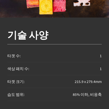
기술 사양
타겟 수:
1
색상 패치 수:
1
타겟 크기:
215.9 x 279.4mm
습도 범위:
85% 이하, 비응축